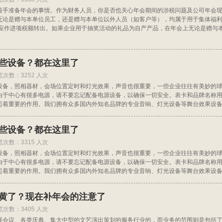
着手准备年会的事情。作为财务人员，你是否也关心年会期间的涉税问题及公司年会
无论是赠与本单位员工，还是赠与本单位以外人员（如客户等），均属于用于集体福
，应作进项税额转出。如果企业用于抽奖活动的礼品为自产产品，在年会上无论是赠与
哪些设备？都在这里了
览次数：3252 人次
设备，照相器材，会场位置定时和灯光效果，声音也很重要，一些企业往往有美妙的
由于中心有很多电源，请不要忘记配备电源设备，以确保一切安全。表卡和品牌名称
起着重要的作用。我们拥有众多国内外知名品牌的专业音响、灯光设备等舞台效果设
哪些设备？都在这里了
览次数：3315 人次
设备，照相器材，会场位置定时和灯光效果，声音也很重要，一些企业往往有美妙的
由于中心有很多电源，请不要忘记配备电源设备，以确保一切安全。表卡和品牌名称
起着重要的作用。我们拥有众多国内外知名品牌的专业音响、灯光设备等舞台效果设备
会黄了？现在补年会的注意了
览次数：3405 人次
展会议、各类庆典、集大中型的文艺演出策划的服务行业的，而业务的范围则是包括