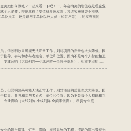
现金奖励如何做账？一起来看一下吧！一、年会抽奖的增值税处理企业
利或个人消费，即使取得了增值税专用发票，其进项税额亦不能抵
本单位员工，还是赠与本单位以外人员（如客户等），均应当视同
球员，但照明效果可能无法正常工作，则对项目的质量也大大降低。因
用于指导、参与和参与者姓名、单位和位置。因为不是每个人都能相互
备：专业音响（大线列阵—小线列阵—全频率低音）、租赁专业照……
球员，但照明效果可能无法正常工作，则对项目的质量也大大降低。因
用于指导、参与和参与者姓名、单位和位置。因为不是每个人都能相互
：专业音响（大线列阵-小线列阵-全频率低音）、租赁专业照……
了专业的舞台搭建、灯光、音响、视频系统的工程，流动的演出音视光